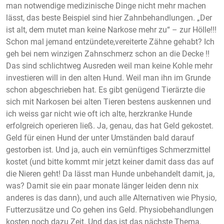
man notwendige medizinische Dinge nicht mehr machen
lässt, das beste Beispiel sind hier Zahnbehandlungen. „Der
ist alt, dem mutet man keine Narkose mehr zu“ – zur Hölle!!!
Schon mal jemand entzündete,vereiterte Zähne gehabt? Ich
geh bei nem winzigen Zahnschmerz schon an die Decke !!
Das sind schlichtweg Ausreden weil man keine Kohle mehr
investieren will in den alten Hund. Weil man ihn im Grunde
schon abgeschrieben hat. Es gibt genügend Tierärzte die
sich mit Narkosen bei alten Tieren bestens auskennen und
ich weiss gar nicht wie oft ich alte, herzkranke Hunde
erfolgreich operieren ließ. Ja, genau, das hat Geld gekostet.
Geld für einen Hund der unter Umständen bald darauf
gestorben ist. Und ja, auch ein vernünftiges Schmerzmittel
kostet (und bitte kommt mir jetzt keiner damit dass das auf
die Nieren geht! Da lässt man Hunde unbehandelt damit, ja,
was? Damit sie ein paar monate länger leiden denn nix
anderes is das dann), und auch alle Alternativen wie Physio,
Futterzusätze und Co gehen ins Geld. Physiobehandlungen
kosten noch dazu Zeit. Und das ist das nächste Thema,